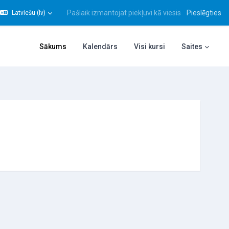
Pašlaik izmantojat piekļuvi kā viesis
Pieslēgties
Latviešu ‎(lv)‎
gt meklēšanas ievadi
Sākums
Kalendārs
Visi kursi
Saites