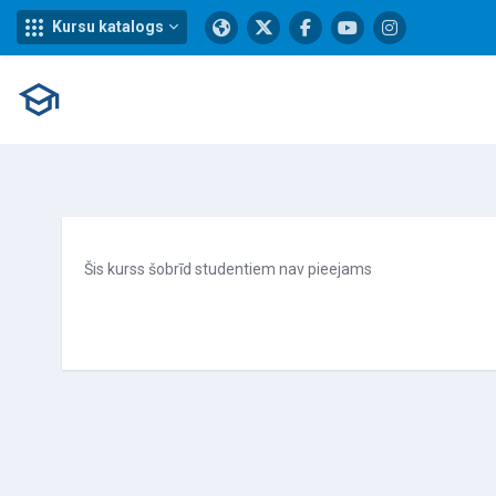
Kursu katalogs
Atvērt galveno saturu
Šis kurss šobrīd studentiem nav pieejams