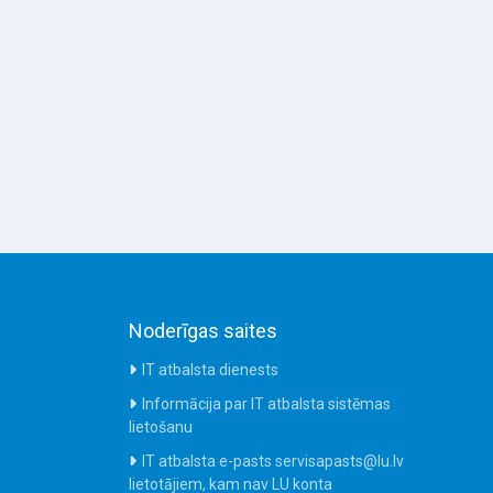
Noderīgas saites
IT atbalsta dienests
Informācija par IT atbalsta sistēmas
lietošanu
IT atbalsta e-pasts servisapasts@lu.lv
lietotājiem, kam nav LU konta