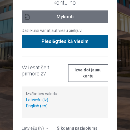
kontu no:
Mykoob
Daži kursi var atļaut viesu piekļuvi
Pieslēgties kā viesim
Vai esat šeit
Izveidot jaunu
pirmoreiz?
kontu
Izvēlieties valodu:
Latviešu (lv)
English (en)
Latviešu ‎(lv)‎
Sīkdatņu paziņojums