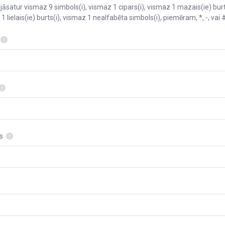
 jāsatur vismaz 9 simbols(i), vismaz 1 cipars(i), vismaz 1 mazais(ie) burt
1 lielais(ie) burts(i), vismaz 1 nealfabēta simbols(i), piemēram, *, -, vai 
s