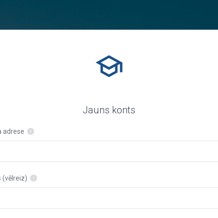
Jauns konts
a adrese
 (vēlreiz)