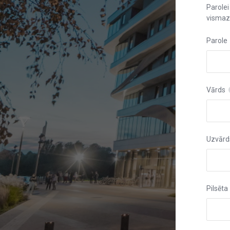
Parolei
vismaz 
Parole
Vārds
Uzvārd
Pilsēta