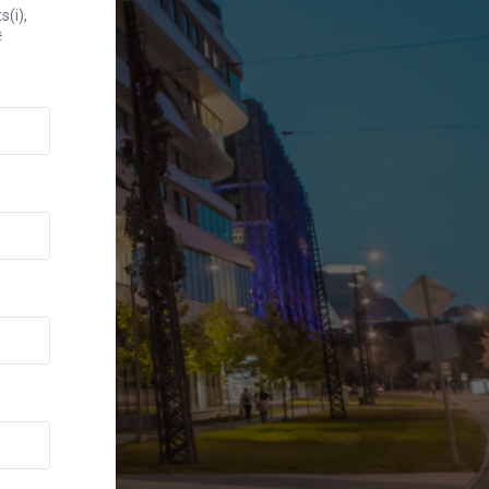
s(i),
#