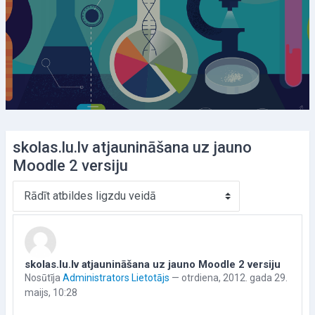
skolas.lu.lv atjaunināšana uz jauno
Moodle 2 versiju
Rādīšanas režīms
skolas.lu.lv atjaunināšana uz jauno Moodle 2 versiju
Atbilžu skaits: 0
Nosūtīja
Administrators Lietotājs
—
otrdiena, 2012. gada 29.
maijs, 10:28