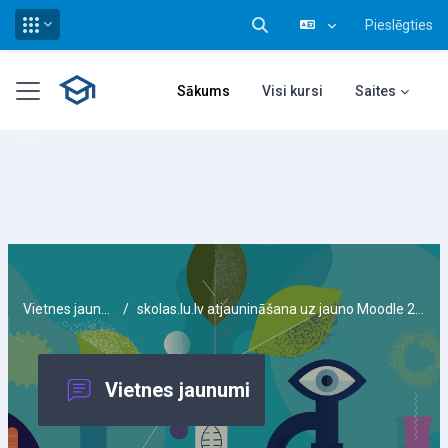
Pieslēgties
Pārslēgt meklēšanas ieva
Atvērt galveno saturu
Sānu panelis
Sākums
Visi kursi
Saites
Vietnes jaunumi
skolas.lu.lv atjaunināšana uz jauno Moodle 2 versiju
Vietnes jaunumi