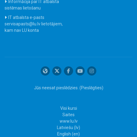
Informācija par IT atbalsta
sistēmas lietošanu
IT atbalsta e-pasts
servisapasts@lu.lv lietotājiem,
kam nav LU konta
Jūs neesat pieslēdzies. (
Pieslēgties
)
Visi kursi
Saites
www.lu.lv
Latviešu ‎(lv)‎
English ‎(en)‎