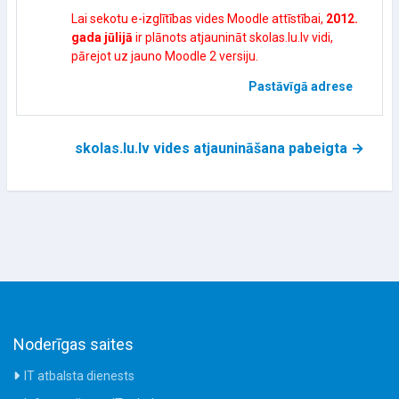
Lai sekotu e-izglītības vides Moodle attīstībai,
2012.
gada jūlijā
ir plānots atjaunināt skolas.lu.lv vidi,
pārejot uz jauno Moodle 2 versiju.
Pastāvīgā adrese
skolas.lu.lv vides atjaunināšana pabeigta →
Noderīgas saites
IT atbalsta dienests