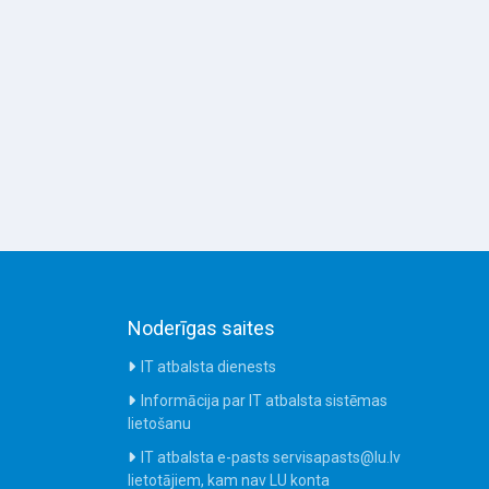
Noderīgas saites
IT atbalsta dienests
Informācija par IT atbalsta sistēmas
lietošanu
IT atbalsta e-pasts servisapasts@lu.lv
lietotājiem, kam nav LU konta