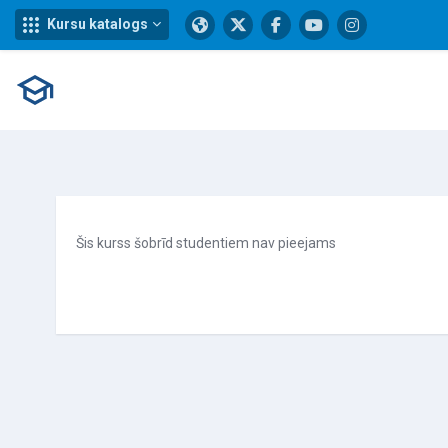
Kursu katalogs
Atvērt galveno saturu
Šis kurss šobrīd studentiem nav pieejams