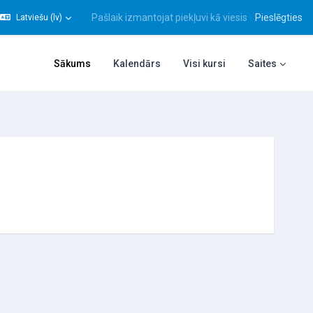
Pašlaik izmantojat piekļuvi kā viesis
Pieslēgties
Latviešu ‎(lv)‎
gt meklēšanas ievadi
Sākums
Kalendārs
Visi kursi
Saites