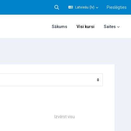
Pieslēgties
Latviešu ‎(lv)‎
Pārslēgt meklēšanas ievadi
Sākums
Visi kursi
Saites
Izvērst visu