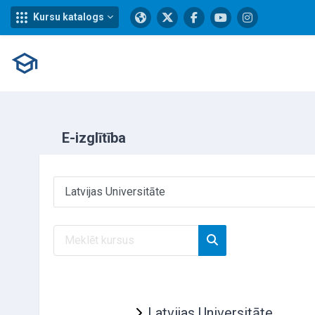
Kursu katalogs
Atvērt galveno saturu
E-izglītība
Kursu kategorijas
Meklēt kursus
Meklēt kursus
Latvijas Universitāte