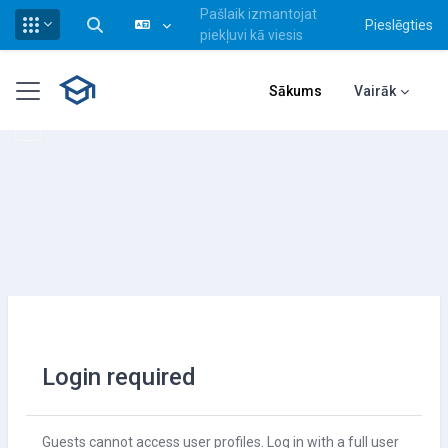
Pašlaik izmantojat
Pieslēgties
Pārslēgt meklēšanas ievadi
piekļuvi kā viesis
Atvērt galveno saturu
Sānu panelis
Sākums
Vairāk
Login required
Guests cannot access user profiles. Log in with a full user