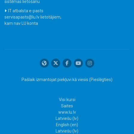
sistēmas lietošanu
IT atbalsta e-pasts
servisapasts@lu.lv lietotājiem,
kam nav LU konta
Pašlaik izmantojat piekļuvi kā viesis (
Pieslēgties
)
Visi kursi
Saites
www.lu.lv
Latviešu ‎(lv)‎
English ‎(en)‎
Latviešu ‎(lv)‎