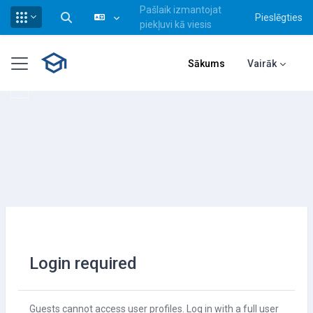
Pašlaik izmantojat
Pieslēgties
Pārslēgt meklēšanas ievadi
piekļuvi kā viesis
Atvērt galveno saturu
Sānu panelis
Sākums
Vairāk
Login required
Guests cannot access user profiles. Log in with a full user