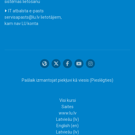
sistēmas lietošanu
IT atbalsta e-pasts
servisapasts@lu.lv lietotājiem,
kam nav LU konta
Pašlaik izmantojat piekļuvi kā viesis (
Pieslēgties
)
Visi kursi
Saites
www.lu.lv
Latviešu ‎(lv)‎
English ‎(en)‎
Latviešu ‎(lv)‎