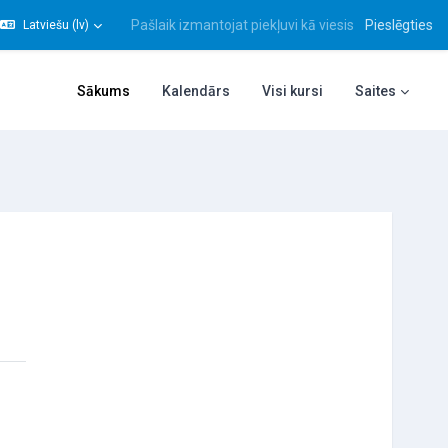
Pašlaik izmantojat piekļuvi kā viesis
Pieslēgties
Latviešu ‎(lv)‎
gt meklēšanas ievadi
Sākums
Kalendārs
Visi kursi
Saites