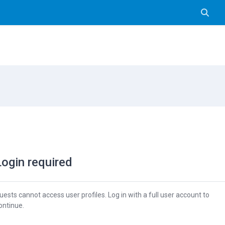
Pārslē
Login required
uests cannot access user profiles. Log in with a full user account to
ontinue.