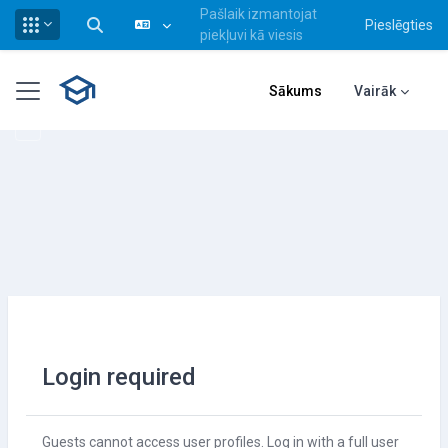
Pašlaik izmantojat
Pieslēgties
Pārslēgt meklēšanas ievadi
piekļuvi kā viesis
Atvērt galveno saturu
Sānu panelis
Sākums
Vairāk
Login required
Guests cannot access user profiles. Log in with a full user