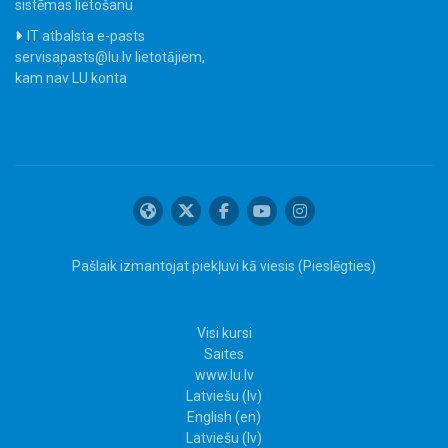
sistēmas lietošanu
IT atbalsta e-pasts
servisapasts@lu.lv lietotājiem,
kam nav LU konta
Pašlaik izmantojat piekļuvi kā viesis (
Pieslēgties
)
Visi kursi
Saites
www.lu.lv
Latviešu ‎(lv)‎
English ‎(en)‎
Latviešu ‎(lv)‎