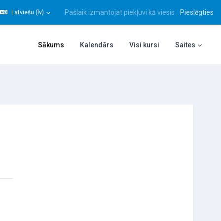
Pašlaik izmantojat piekļuvi kā viesis
Pieslēgties
Latviešu ‎(lv)‎
gt meklēšanas ievadi
Sākums
Kalendārs
Visi kursi
Saites