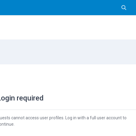
Pārslē
Login required
uests cannot access user profiles. Log in with a full user account to
ontinue.