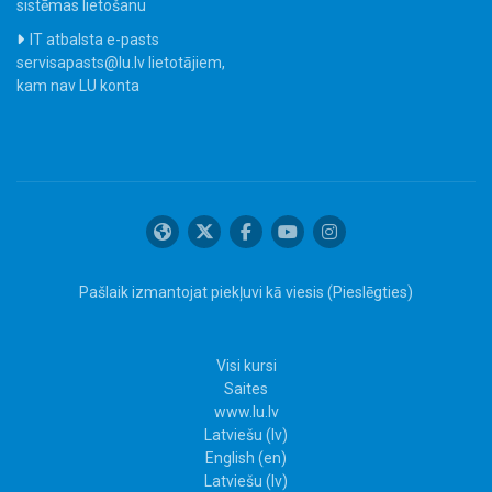
sistēmas lietošanu
IT atbalsta e-pasts
servisapasts@lu.lv lietotājiem,
kam nav LU konta
Pašlaik izmantojat piekļuvi kā viesis (
Pieslēgties
)
Visi kursi
Saites
www.lu.lv
Latviešu ‎(lv)‎
English ‎(en)‎
Latviešu ‎(lv)‎