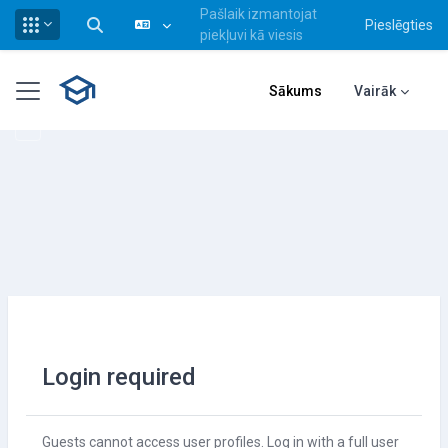
Pašlaik izmantojat
Pieslēgties
Pārslēgt meklēšanas ievadi
piekļuvi kā viesis
Atvērt galveno saturu
Sānu panelis
Sākums
Vairāk
Login required
Guests cannot access user profiles. Log in with a full user