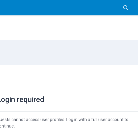
Pārslē
Login required
uests cannot access user profiles. Log in with a full user account to
ontinue.