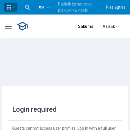
Pašlaik izmantojat
Pieslēgties
Pārslēgt meklēšanas ievadi
piekļuvi kā viesis
Atvērt galveno saturu
Sānu panelis
Sākums
Vairāk
Login required
Guests cannot access user profiles. Log in with a full user