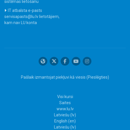
sistēmas lietošanu
IT atbalsta e-pasts
servisapasts@lu.lv lietotājiem,
kam nav LU konta
Pašlaik izmantojat piekļuvi kā viesis (
Pieslēgties
)
Visi kursi
Saites
www.lu.lv
Latviešu ‎(lv)‎
English ‎(en)‎
Latviešu ‎(lv)‎