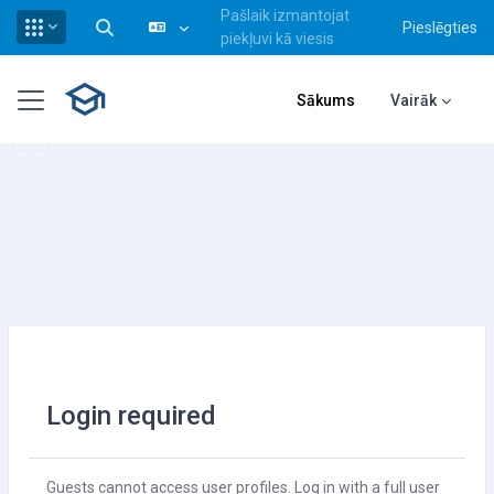
Pašlaik izmantojat
Pieslēgties
Pārslēgt meklēšanas ievadi
piekļuvi kā viesis
Atvērt galveno saturu
Sānu panelis
Sākums
Vairāk
Login required
Guests cannot access user profiles. Log in with a full user