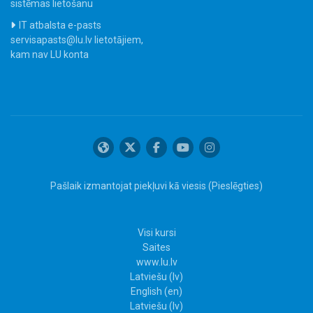
sistēmas lietošanu
IT atbalsta e-pasts
servisapasts@lu.lv lietotājiem,
kam nav LU konta
Pašlaik izmantojat piekļuvi kā viesis (
Pieslēgties
)
Visi kursi
Saites
www.lu.lv
Latviešu ‎(lv)‎
English ‎(en)‎
Latviešu ‎(lv)‎