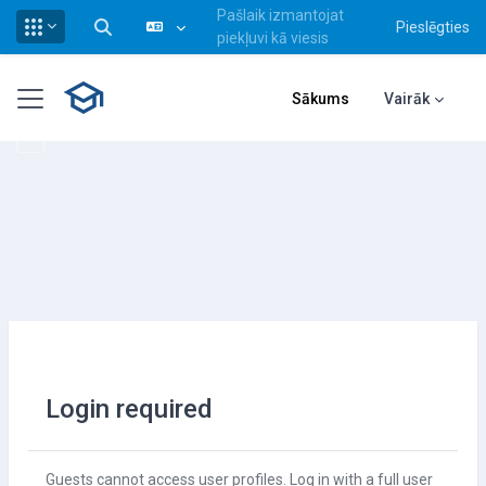
Pašlaik izmantojat
Pieslēgties
Pārslēgt meklēšanas ievadi
piekļuvi kā viesis
Atvērt galveno saturu
Sānu panelis
Sākums
Vairāk
Login required
Guests cannot access user profiles. Log in with a full user