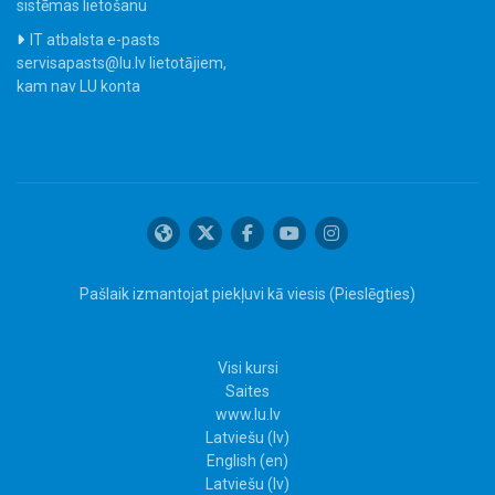
sistēmas lietošanu
IT atbalsta e-pasts
servisapasts@lu.lv lietotājiem,
kam nav LU konta
Pašlaik izmantojat piekļuvi kā viesis (
Pieslēgties
)
Visi kursi
Saites
www.lu.lv
Latviešu ‎(lv)‎
English ‎(en)‎
Latviešu ‎(lv)‎