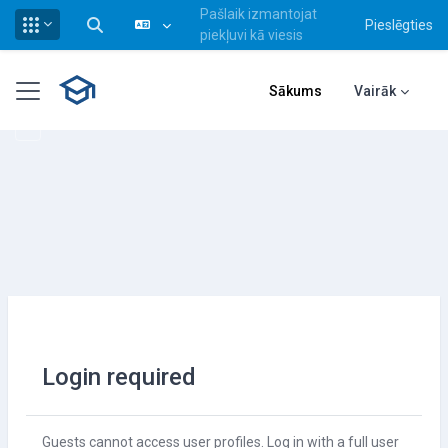
Pašlaik izmantojat
Pieslēgties
Pārslēgt meklēšanas ievadi
piekļuvi kā viesis
Atvērt galveno saturu
Sānu panelis
Sākums
Vairāk
Login required
Guests cannot access user profiles. Log in with a full user