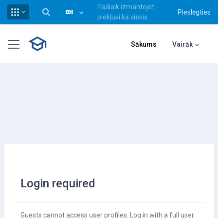
Pašlaik izmantojat
Pieslēgties
Pārslēgt meklēšanas ievadi
piekļuvi kā viesis
Atvērt galveno saturu
Sānu panelis
Sākums
Vairāk
Login required
Guests cannot access user profiles. Log in with a full user