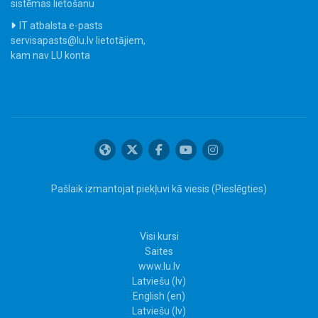
sistēmas lietošanu
IT atbalsta e-pasts
servisapasts@lu.lv lietotājiem,
kam nav LU konta
Pašlaik izmantojat piekļuvi kā viesis (
Pieslēgties
)
Visi kursi
Saites
www.lu.lv
Latviešu ‎(lv)‎
English ‎(en)‎
Latviešu ‎(lv)‎