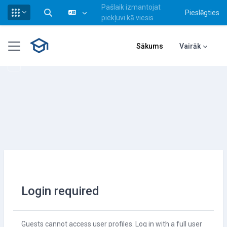
Pašlaik izmantojat
Pieslēgties
Pārslēgt meklēšanas ievadi
piekļuvi kā viesis
Atvērt galveno saturu
Sānu panelis
Sākums
Vairāk
Login required
Guests cannot access user profiles. Log in with a full user