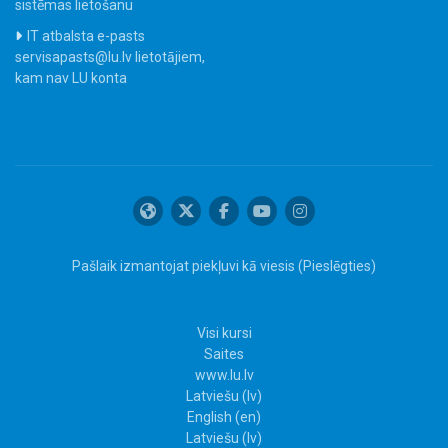
sistēmas lietošanu
IT atbalsta e-pasts
servisapasts@lu.lv lietotājiem,
kam nav LU konta
Pašlaik izmantojat piekļuvi kā viesis (
Pieslēgties
)
Visi kursi
Saites
www.lu.lv
Latviešu ‎(lv)‎
English ‎(en)‎
Latviešu ‎(lv)‎