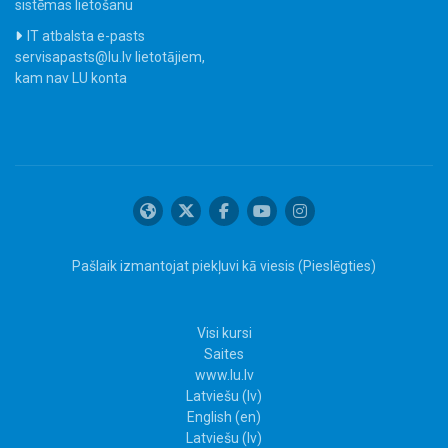
sistēmas lietošanu
IT atbalsta e-pasts
servisapasts@lu.lv lietotājiem,
kam nav LU konta
Pašlaik izmantojat piekļuvi kā viesis (
Pieslēgties
)
Visi kursi
Saites
www.lu.lv
Latviešu ‎(lv)‎
English ‎(en)‎
Latviešu ‎(lv)‎