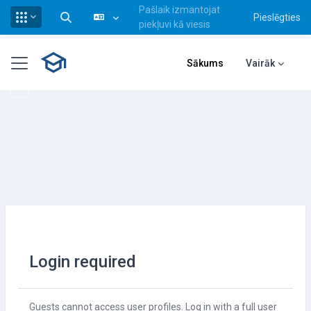
Pašlaik izmantojat
Pieslēgties
Pārslēgt meklēšanas ievadi
piekļuvi kā viesis
Atvērt galveno saturu
Sānu panelis
Sākums
Vairāk
Login required
Guests cannot access user profiles. Log in with a full user