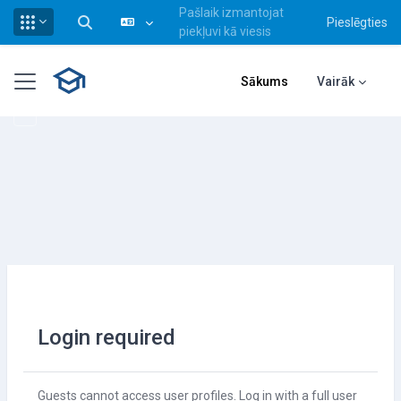
Pašlaik izmantojat
Pieslēgties
Pārslēgt meklēšanas ievadi
piekļuvi kā viesis
Atvērt galveno saturu
Sānu panelis
Sākums
Vairāk
Login required
Guests cannot access user profiles. Log in with a full user