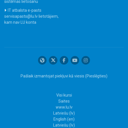
sistēmas lietošanu
IT atbalsta e-pasts
servisapasts@lu.lv lietotājiem,
kam nav LU konta
Pašlaik izmantojat piekļuvi kā viesis (
Pieslēgties
)
Visi kursi
Saites
www.lu.lv
Latviešu ‎(lv)‎
English ‎(en)‎
Latviešu ‎(lv)‎