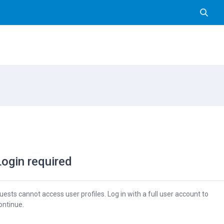
Pārslē
Login required
uests cannot access user profiles. Log in with a full user account to
ontinue.