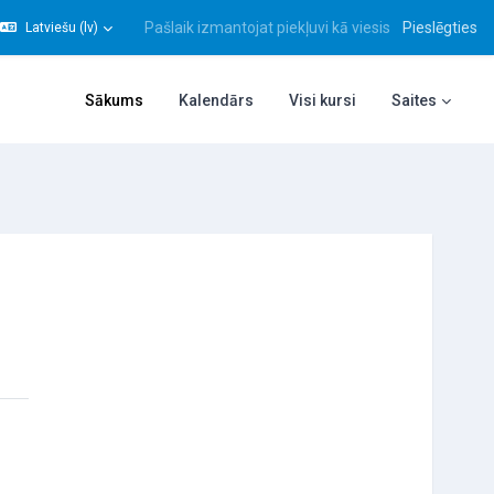
Pašlaik izmantojat piekļuvi kā viesis
Pieslēgties
Latviešu ‎(lv)‎
gt meklēšanas ievadi
Sākums
Kalendārs
Visi kursi
Saites