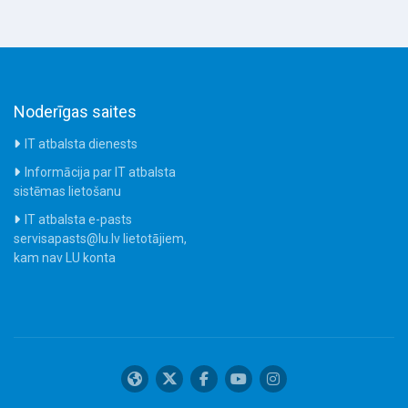
Noderīgas saites
IT atbalsta dienests
Informācija par IT atbalsta
sistēmas lietošanu
IT atbalsta e-pasts
servisapasts@lu.lv lietotājiem,
kam nav LU konta