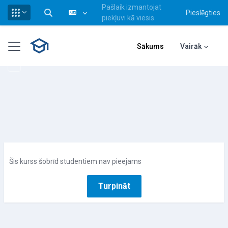
Pašlaik izmantojat
Pieslēgties
Pārslēgt meklēšanas ievadi
piekļuvi kā viesis
Atvērt galveno saturu
Sānu panelis
Sākums
Vairāk
Šis kurss šobrīd studentiem nav pieejams
Turpināt