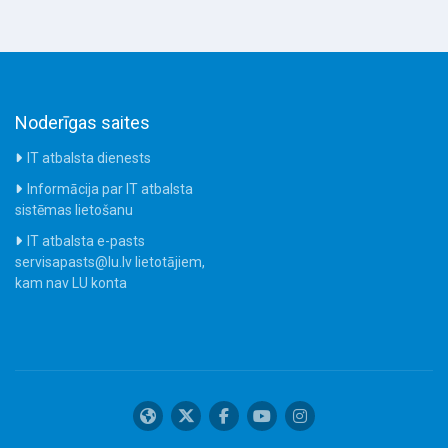
Noderīgas saites
IT atbalsta dienests
Informācija par IT atbalsta
sistēmas lietošanu
IT atbalsta e-pasts
servisapasts@lu.lv lietotājiem,
kam nav LU konta