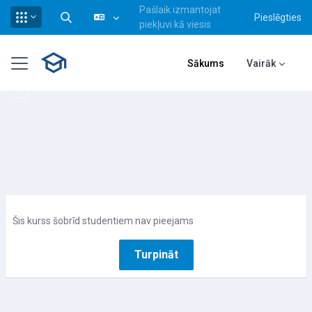
Pašlaik izmantojat
Pieslēgties
Pārslēgt meklēšanas ievadi
piekļuvi kā viesis
Atvērt galveno saturu
Sānu panelis
Sākums
Vairāk
Šis kurss šobrīd studentiem nav pieejams
Turpināt