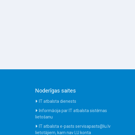
Noderīgas saites
IT atbalsta dienests
Informācija par IT atbalsta sistēmas
lietošanu
IT atbalsta e-pasts servisapasts@lu.lv
lietotājiem, kam nav LU konta