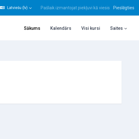
Pašlaik izmantojat piekļuvi kā viesis
Pieslēgties
Latviešu ‎(lv)‎
gt meklēšanas ievadi
Sākums
Kalendārs
Visi kursi
Saites