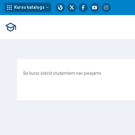
Kursu katalogs
Atvērt galveno saturu
Šis kurss šobrīd studentiem nav pieejams