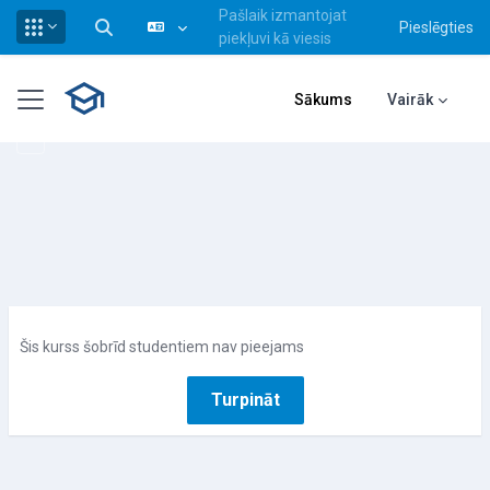
Pašlaik izmantojat
Pieslēgties
Pārslēgt meklēšanas ievadi
piekļuvi kā viesis
Atvērt galveno saturu
Sānu panelis
Sākums
Vairāk
Šis kurss šobrīd studentiem nav pieejams
Turpināt