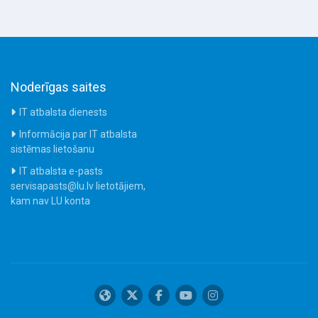
Noderīgas saites
IT atbalsta dienests
Informācija par IT atbalsta
sistēmas lietošanu
IT atbalsta e-pasts
servisapasts@lu.lv lietotājiem,
kam nav LU konta