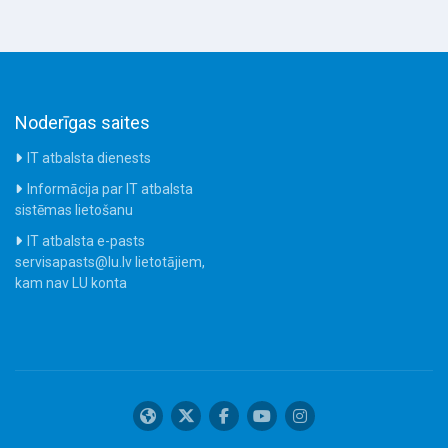
Noderīgas saites
IT atbalsta dienests
Informācija par IT atbalsta
sistēmas lietošanu
IT atbalsta e-pasts
servisapasts@lu.lv lietotājiem,
kam nav LU konta