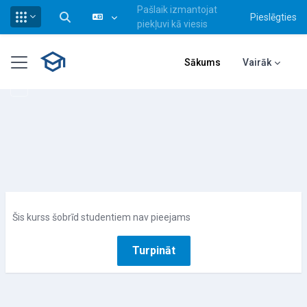
Pašlaik izmantojat
Pieslēgties
Pārslēgt meklēšanas ievadi
piekļuvi kā viesis
Atvērt galveno saturu
Sānu panelis
Sākums
Vairāk
Šis kurss šobrīd studentiem nav pieejams
Turpināt