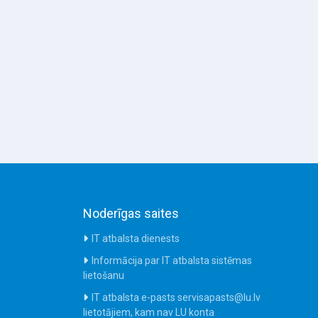
Noderīgas saites
IT atbalsta dienests
Informācija par IT atbalsta sistēmas
lietošanu
IT atbalsta e-pasts servisapasts@lu.lv
lietotājiem, kam nav LU konta