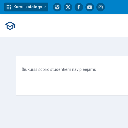
Kursu katalogs
Atvērt galveno saturu
Šis kurss šobrīd studentiem nav pieejams