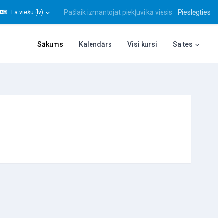
Pašlaik izmantojat piekļuvi kā viesis
Pieslēgties
Latviešu ‎(lv)‎
gt meklēšanas ievadi
Sākums
Kalendārs
Visi kursi
Saites