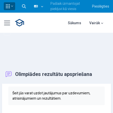
Pašlaik izmantojat
Pieslēgties
Pārslēgt meklēšanas ievadi
piekļuvi kā viesis
Atvērt galveno saturu
Sānu panelis
Sākums
Vairāk
Olimpiādes rezultātu apspriešana
Izpildes nosacījumi
Šeit jūs varat uzdot jautājumus par uzdevumiem,
atrisinājumiem un rezultātiem.