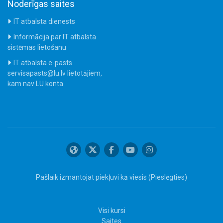
Noderīgas saites
IT atbalsta dienests
Informācija par IT atbalsta
sistēmas lietošanu
IT atbalsta e-pasts
servisapasts@lu.lv lietotājiem,
kam nav LU konta
Pašlaik izmantojat piekļuvi kā viesis (
Pieslēgties
)
Visi kursi
Saites