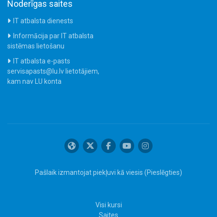
Noderīgas saites
IT atbalsta dienests
Informācija par IT atbalsta
sistēmas lietošanu
IT atbalsta e-pasts
servisapasts@lu.lv lietotājiem,
kam nav LU konta
Pašlaik izmantojat piekļuvi kā viesis (
Pieslēgties
)
Visi kursi
Saites