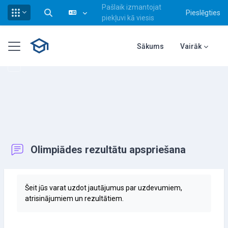
Pašlaik izmantojat
Pieslēgties
Pārslēgt meklēšanas ievadi
piekļuvi kā viesis
Atvērt galveno saturu
Sānu panelis
Sākums
Vairāk
Olimpiādes rezultātu apspriešana
Izpildes nosacījumi
Šeit jūs varat uzdot jautājumus par uzdevumiem,
atrisinājumiem un rezultātiem.