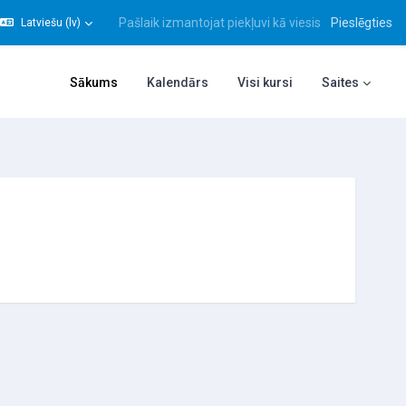
Pašlaik izmantojat piekļuvi kā viesis
Pieslēgties
Latviešu ‎(lv)‎
gt meklēšanas ievadi
Sākums
Kalendārs
Visi kursi
Saites