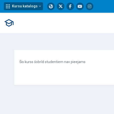
Kursu katalogs
Atvērt galveno saturu
Šis kurss šobrīd studentiem nav pieejams