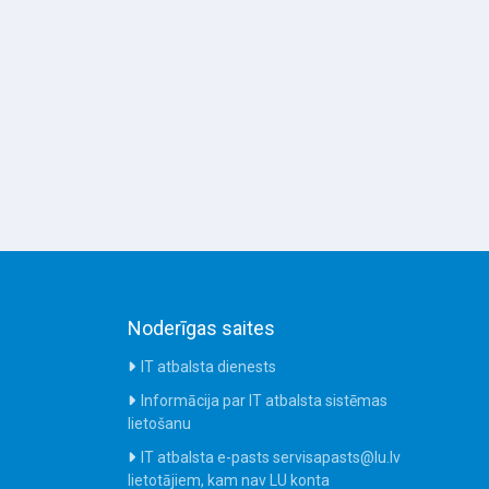
Noderīgas saites
IT atbalsta dienests
Informācija par IT atbalsta sistēmas
lietošanu
IT atbalsta e-pasts servisapasts@lu.lv
lietotājiem, kam nav LU konta