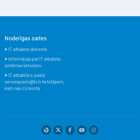
Noderīgas saites
IT atbalsta dienests
Informācija par IT atbalsta
sistēmas lietošanu
IT atbalsta e-pasts
servisapasts@lu.lv lietotājiem,
kam nav LU konta