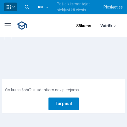
Pašlaik izmantojat
Pieslēgties
Pārslēgt meklēšanas ievadi
piekļuvi kā viesis
Atvērt galveno saturu
Sānu panelis
Sākums
Vairāk
Šis kurss šobrīd studentiem nav pieejams
Turpināt