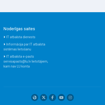
Noderīgas saites
IT atbalsta dienests
Informācija par IT atbalsta
sistēmas lietošanu
IT atbalsta e-pasts
servisapasts@lu.lv lietotājiem,
kam nav LU konta