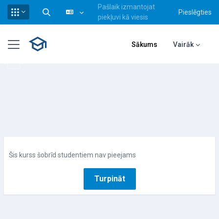
Pašlaik izmantojat
Pieslēgties
Pārslēgt meklēšanas ievadi
piekļuvi kā viesis
Atvērt galveno saturu
Sānu panelis
Sākums
Vairāk
Šis kurss šobrīd studentiem nav pieejams
Turpināt