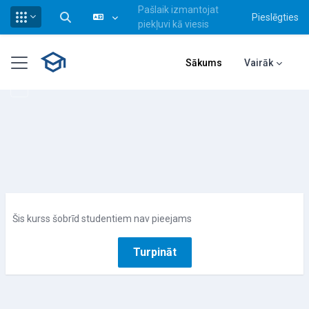
Pašlaik izmantojat
Pieslēgties
Pārslēgt meklēšanas ievadi
piekļuvi kā viesis
Atvērt galveno saturu
Sānu panelis
Sākums
Vairāk
Šis kurss šobrīd studentiem nav pieejams
Turpināt