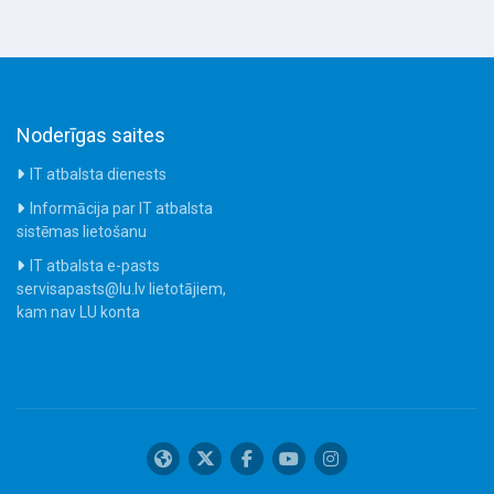
Noderīgas saites
IT atbalsta dienests
Informācija par IT atbalsta
sistēmas lietošanu
IT atbalsta e-pasts
servisapasts@lu.lv lietotājiem,
kam nav LU konta