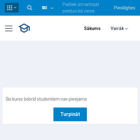
Pašlaik izmantojat
Pieslēgties
Pārslēgt meklēšanas ievadi
piekļuvi kā viesis
Atvērt galveno saturu
Sānu panelis
Sākums
Vairāk
Šis kurss šobrīd studentiem nav pieejams
Turpināt