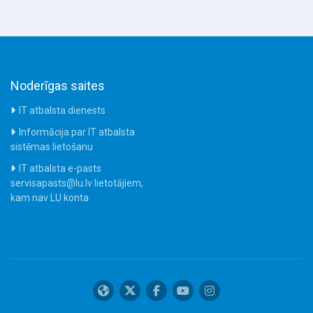
Noderīgas saites
IT atbalsta dienests
Informācija par IT atbalsta
sistēmas lietošanu
IT atbalsta e-pasts
servisapasts@lu.lv lietotājiem,
kam nav LU konta