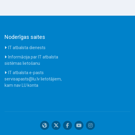
Noderīgas saites
IT atbalsta dienests
Informācija par IT atbalsta
sistēmas lietošanu
IT atbalsta e-pasts
servisapasts@lu.lv lietotājiem,
kam nav LU konta