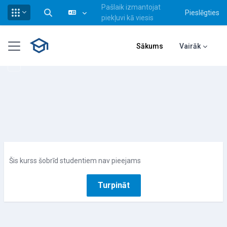
Pašlaik izmantojat
Pieslēgties
Pārslēgt meklēšanas ievadi
piekļuvi kā viesis
Atvērt galveno saturu
Sānu panelis
Sākums
Vairāk
Šis kurss šobrīd studentiem nav pieejams
Turpināt