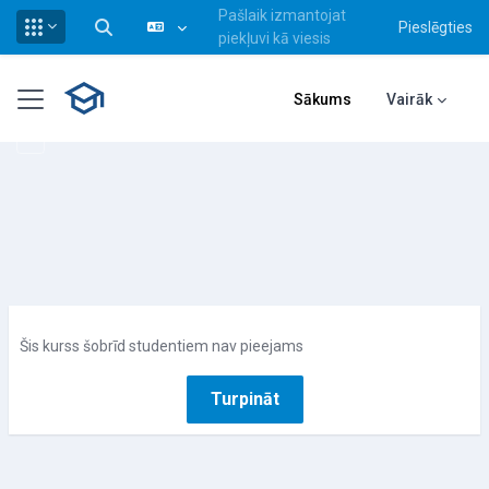
Pašlaik izmantojat
Pieslēgties
Pārslēgt meklēšanas ievadi
piekļuvi kā viesis
Atvērt galveno saturu
Sānu panelis
Sākums
Vairāk
Šis kurss šobrīd studentiem nav pieejams
Turpināt