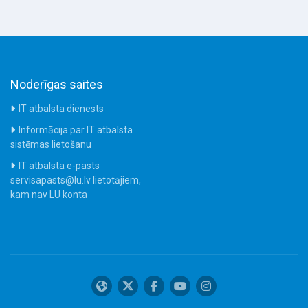
Noderīgas saites
IT atbalsta dienests
Informācija par IT atbalsta
sistēmas lietošanu
IT atbalsta e-pasts
servisapasts@lu.lv lietotājiem,
kam nav LU konta