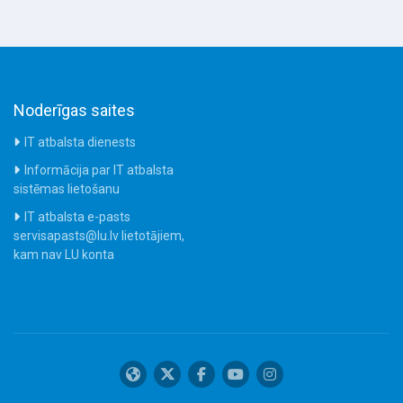
Noderīgas saites
IT atbalsta dienests
Informācija par IT atbalsta
sistēmas lietošanu
IT atbalsta e-pasts
servisapasts@lu.lv lietotājiem,
kam nav LU konta