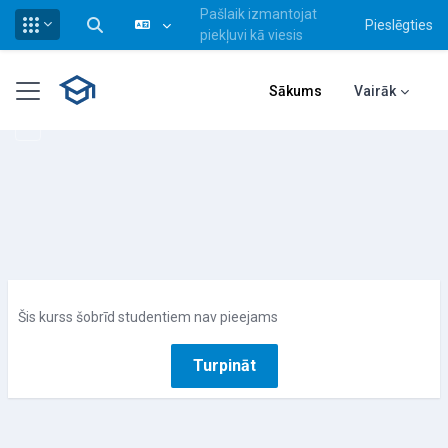
Pašlaik izmantojat
Pieslēgties
Pārslēgt meklēšanas ievadi
piekļuvi kā viesis
Atvērt galveno saturu
Sānu panelis
Sākums
Vairāk
Šis kurss šobrīd studentiem nav pieejams
Turpināt