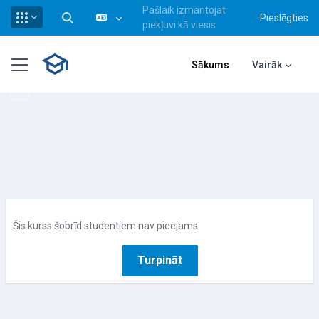
Pašlaik izmantojat
Pieslēgties
Pārslēgt meklēšanas ievadi
piekļuvi kā viesis
Atvērt galveno saturu
Sānu panelis
Sākums
Vairāk
Šis kurss šobrīd studentiem nav pieejams
Turpināt