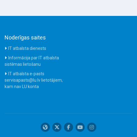
Noderīgas saites
IT atbalsta dienests
Informācija par IT atbalsta
sistēmas lietošanu
IT atbalsta e-pasts
servisapasts@lu.lv lietotājiem,
kam nav LU konta