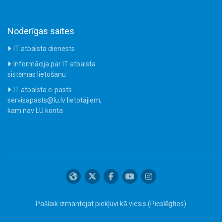
Noderīgas saites
IT atbalsta dienests
Informācija par IT atbalsta
sistēmas lietošanu
IT atbalsta e-pasts
servisapasts@lu.lv lietotājiem,
kam nav LU konta
Pašlaik izmantojat piekļuvi kā viesis (
Pieslēgties
)