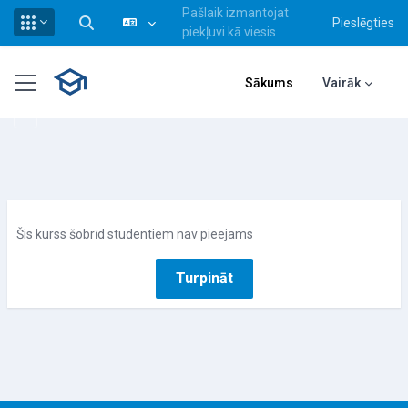
Pašlaik izmantojat
Pieslēgties
Pārslēgt meklēšanas ievadi
piekļuvi kā viesis
Atvērt galveno saturu
Sānu panelis
Sākums
Vairāk
Šis kurss šobrīd studentiem nav pieejams
Turpināt