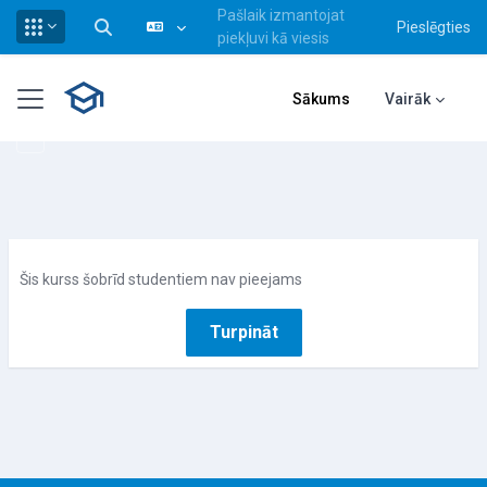
Pašlaik izmantojat
Pieslēgties
Pārslēgt meklēšanas ievadi
piekļuvi kā viesis
Atvērt galveno saturu
Sānu panelis
Sākums
Vairāk
Šis kurss šobrīd studentiem nav pieejams
Turpināt