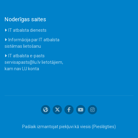
Noderīgas saites
IT atbalsta dienests
Informācija par IT atbalsta
sistēmas lietošanu
IT atbalsta e-pasts
servisapasts@lu.lv lietotājiem,
kam nav LU konta
Pašlaik izmantojat piekļuvi kā viesis (
Pieslēgties
)