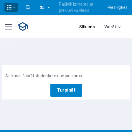
Pašlaik izmantojat
Pieslēgties
Pārslēgt meklēšanas ievadi
piekļuvi kā viesis
Atvērt galveno saturu
Sānu panelis
Sākums
Vairāk
Šis kurss šobrīd studentiem nav pieejams
Turpināt