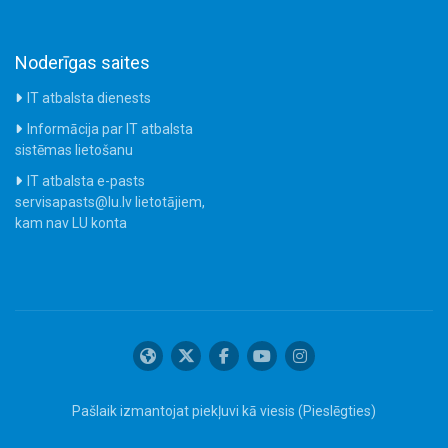
Noderīgas saites
IT atbalsta dienests
Informācija par IT atbalsta
sistēmas lietošanu
IT atbalsta e-pasts
servisapasts@lu.lv lietotājiem,
kam nav LU konta
Pašlaik izmantojat piekļuvi kā viesis (
Pieslēgties
)