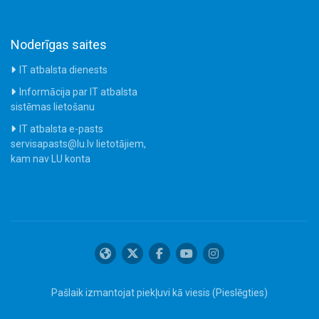
Noderīgas saites
IT atbalsta dienests
Informācija par IT atbalsta
sistēmas lietošanu
IT atbalsta e-pasts
servisapasts@lu.lv lietotājiem,
kam nav LU konta
Pašlaik izmantojat piekļuvi kā viesis (
Pieslēgties
)