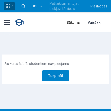
Pašlaik izmantojat
Pieslēgties
Pārslēgt meklēšanas ievadi
piekļuvi kā viesis
Atvērt galveno saturu
Sānu panelis
Sākums
Vairāk
Šis kurss šobrīd studentiem nav pieejams
Turpināt