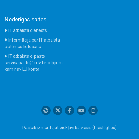
Noderīgas saites
IT atbalsta dienests
Informācija par IT atbalsta
sistēmas lietošanu
IT atbalsta e-pasts
servisapasts@lu.lv lietotājiem,
kam nav LU konta
Pašlaik izmantojat piekļuvi kā viesis (
Pieslēgties
)