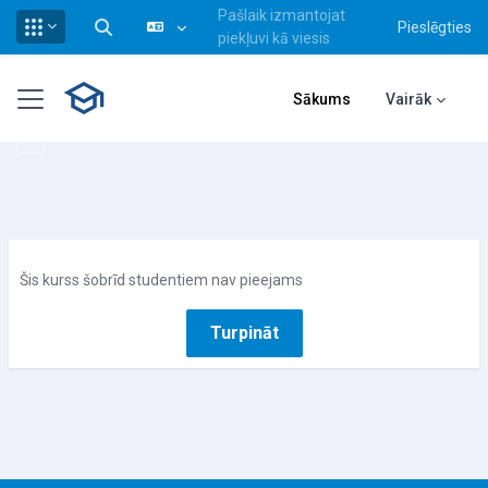
Pašlaik izmantojat
Pieslēgties
Pārslēgt meklēšanas ievadi
piekļuvi kā viesis
Atvērt galveno saturu
Sānu panelis
Sākums
Vairāk
Šis kurss šobrīd studentiem nav pieejams
Turpināt