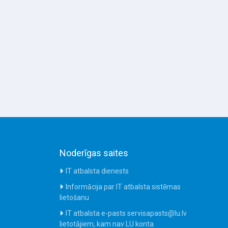
Noderīgas saites
IT atbalsta dienests
Informācija par IT atbalsta sistēmas
lietošanu
IT atbalsta e-pasts servisapasts@lu.lv
lietotājiem, kam nav LU konta