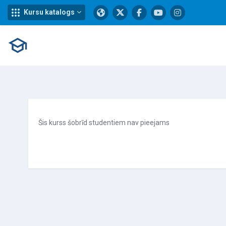
Kursu katalogs
Atvērt galveno saturu
Šis kurss šobrīd studentiem nav pieejams