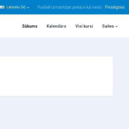
Pašlaik izmantojat piekļuvi kā viesis
Pieslēgties
Latviešu ‎(lv)‎
gt meklēšanas ievadi
Sākums
Kalendārs
Visi kursi
Saites