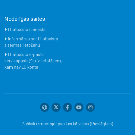
Noderīgas saites
IT atbalsta dienests
Informācija par IT atbalsta
sistēmas lietošanu
IT atbalsta e-pasts
servisapasts@lu.lv lietotājiem,
kam nav LU konta
Pašlaik izmantojat piekļuvi kā viesis (
Pieslēgties
)