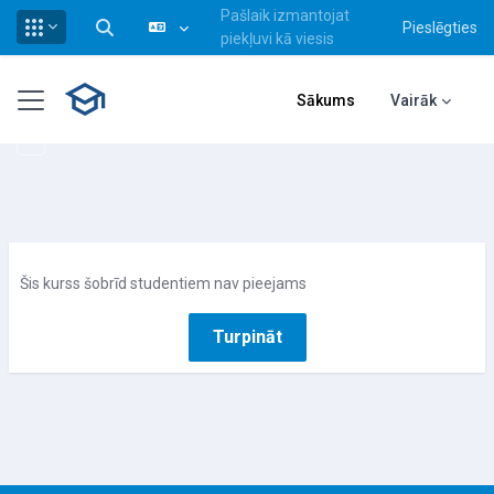
Pašlaik izmantojat
Pieslēgties
Pārslēgt meklēšanas ievadi
piekļuvi kā viesis
Atvērt galveno saturu
Sānu panelis
Sākums
Vairāk
Šis kurss šobrīd studentiem nav pieejams
Turpināt