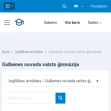
Pieslēgties
Pārslēgt meklēšanas ieva
Atvērt galveno saturu
Sānu panelis
Sākums
Visi kursi
Saites
Kursi
Izglītības iestādes
Gulbenes novada valsts ģimnāzija
Gulbenes novada valsts ģimnāzija
Kursu kategorijas
Meklēt kursus
Meklēt kursus