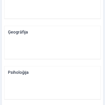
Ģeogrāfija
Psiholoģija