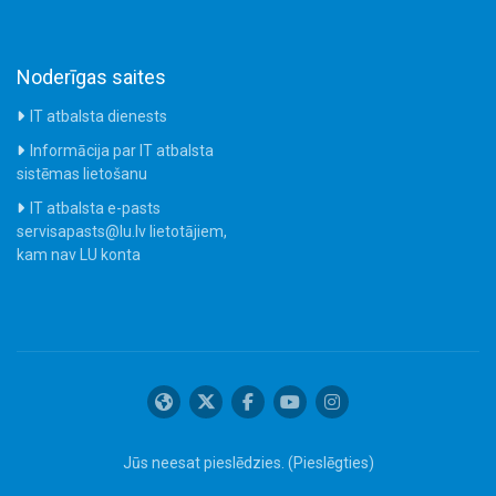
Noderīgas saites
IT atbalsta dienests
Informācija par IT atbalsta
sistēmas lietošanu
IT atbalsta e-pasts
servisapasts@lu.lv lietotājiem,
kam nav LU konta
Jūs neesat pieslēdzies. (
Pieslēgties
)