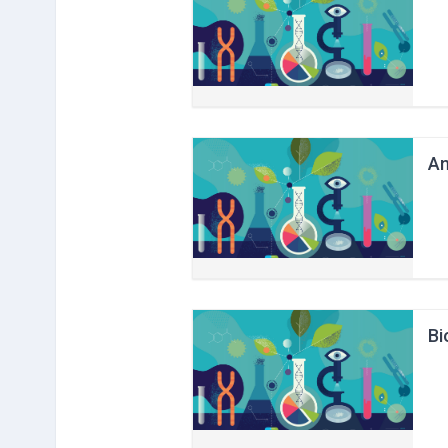
An
Bi