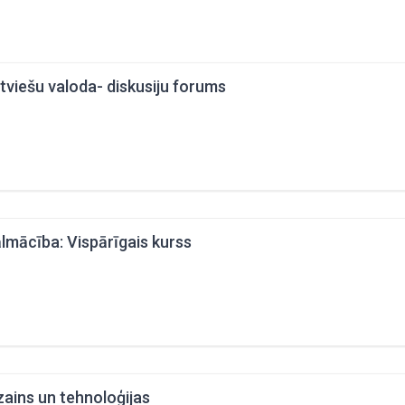
tviešu valoda- diskusiju forums
lmācība: Vispārīgais kurss
zains un tehnoloģijas