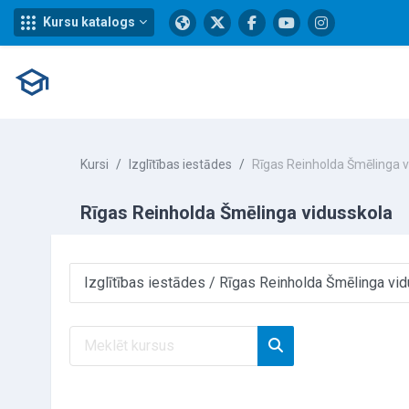
Kursu katalogs
Atvērt galveno saturu
Kursi
Izglītības iestādes
Rīgas Reinholda Šmēlinga v
Rīgas Reinholda Šmēlinga vidusskola
Kursu kategorijas
Meklēt kursus
Meklēt kursus