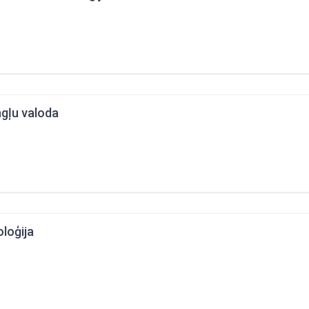
gļu valoda
oloģija