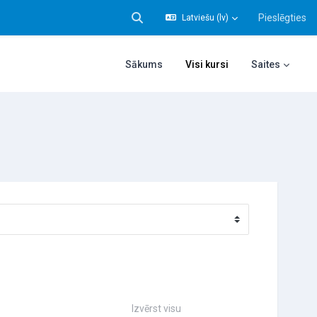
Pieslēgties
Latviešu ‎(lv)‎
Pārslēgt meklēšanas ievadi
Sākums
Visi kursi
Saites
Izvērst visu