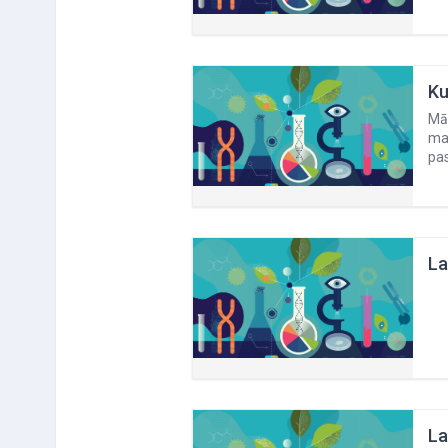
Ku
Māc
man
pas
La
La