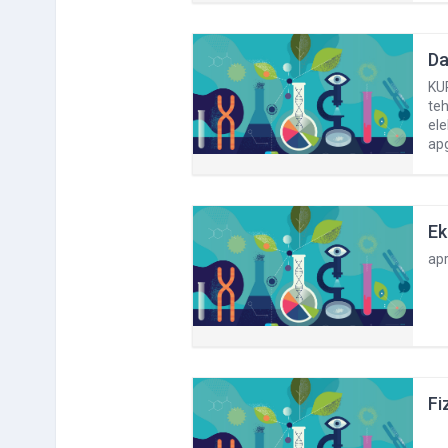
Da
KUR
teh
el
apg
Ek
ap
Fi