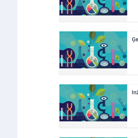
Ģe
In