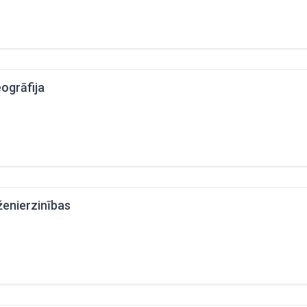
ogrāfija
ženierzinības