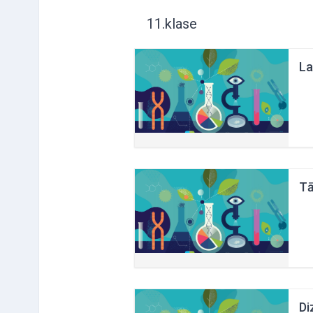
11.klase
La
Tā
Di