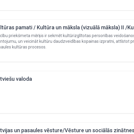
ltūras pamati / Kultūra un māksla (vizuālā māksla) II /Ku
ību priekšmeta mērķis ir sekmēt kultūrizglītotas personības veidošanos
tojumu, un veicināt kultūru daudzveidības kopainas izpratni, attīstot pr
aules kultūras procesos.
tviešu valoda
tvijas un pasaules vēsture/Vēsture un sociālās zinātnes