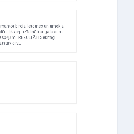
mantot biroja lietotnes un tīmekļa
ēni tiks iepazīstināti ar gataviem
 iespējām. REZULTĀTI Sekmīgi
tstāvīgi v…