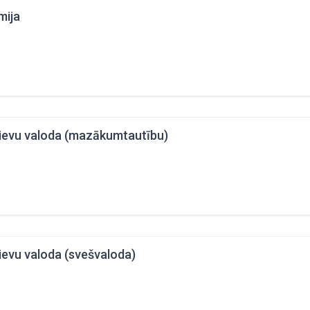
mija
ievu valoda (mazākumtautību)
ievu valoda (svešvaloda)