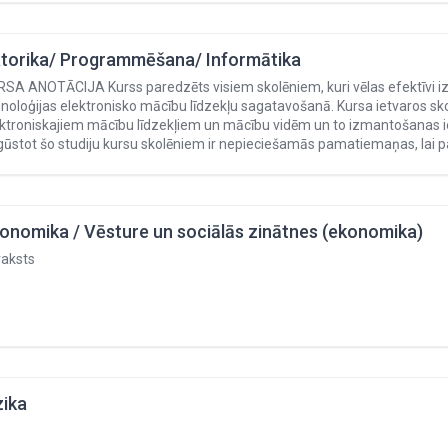
torika/ Programmēšana/ Informātika
SA ANOTĀCIJA Kurss paredzēts visiem skolēniem, kuri vēlas efektīvi iz
noloģijas elektronisko mācību līdzekļu sagatavošanā. Kursa ietvaros skol
ektroniskajiem mācību līdzekļiem un mācību vidēm un to izmantošanas
ūstot šo studiju kursu skolēniem ir nepieciešamās pamatiemaņas, lai pa
onomika / Vēsture un sociālās zinātnes (ekonomika)
raksts
zika