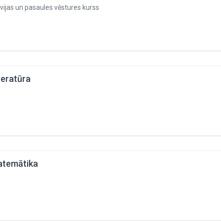
vijas un pasaules vēstures kurss
teratūra
temātika