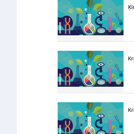
Ķī
Kr
Kr