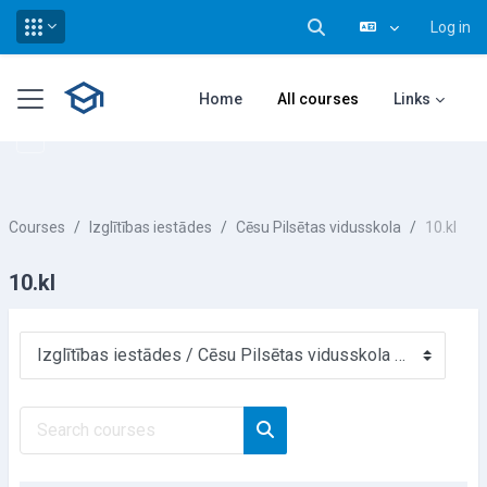
Log in
Toggle search input
Skip to main content
Side panel
Home
All courses
Links
Courses
Izglītības iestādes
Cēsu Pilsētas vidusskola
10.kl
10.kl
Course categories
Search courses
Search courses