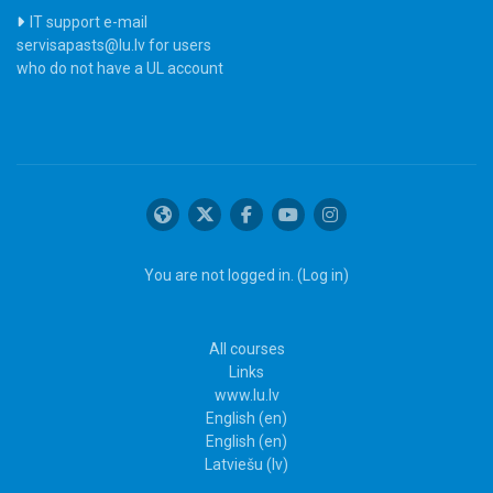
IT support e-mail
servisapasts@lu.lv for users
who do not have a UL account
You are not logged in. (
Log in
)
All courses
Links
www.lu.lv
English ‎(en)‎
English ‎(en)‎
Latviešu ‎(lv)‎