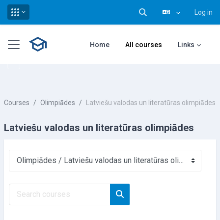
Log in
Toggle search input
Skip to main content
Side panel
Home
All courses
Links
Courses
Olimpiādes
Latviešu valodas un literatūras olimpiādes
Latviešu valodas un literatūras olimpiādes
Course categories
Search courses
Search courses